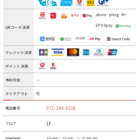
atone
pring
K+
EPOSpay
QRコード決済
Jcoin
クレジット決済
ポイント決済
予約可否
－
テイクアウト
可
072-294-6328
電話番号
1F
フロア
10:00～21:00 L.O.20:30
営業時間