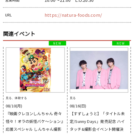
https://natura-foods.com/
URL
関連イベント
見る、体験する
見る
08/10(月)
08/16(日)
『映画クレヨンしんちゃん 奇々
【すずしょうと】「タイトル未
怪々！オラの妖怪バケ〜ション』
定/Sunny Days」発売記念 ハイ
応援スペシャル しんちゃん撮影
タッチ&撮影会イベント開催決