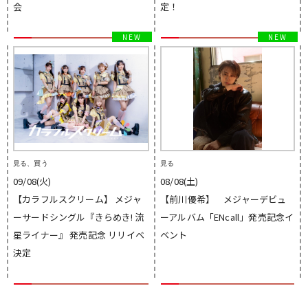
会
定！
見る、買う
見る
09/08(火)
08/08(土)
【カラフルスクリーム】 メジャ
【前川優希】 メジャーデビュ
ーサードシングル『きらめき! 流
ーアルバム「ENcall」発売記念イ
星ライナー』 発売記念 リリイベ
ベント
決定