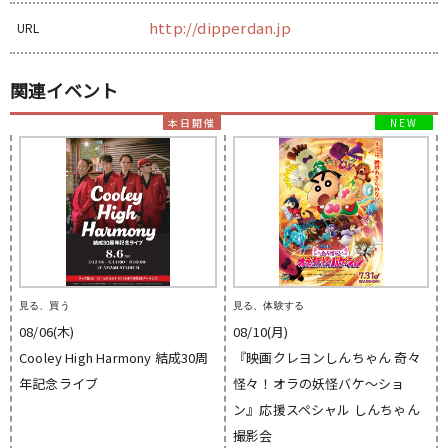
http://dipperdan.jp
URL
関連イベント
見る、買う
見る、体験する
08/06(木)
08/10(月)
Cooley High Harmony 結成30周
『映画クレヨンしんちゃん 奇々
年記念ライブ
怪々！オラの妖怪バケ〜ショ
ン』応援スペシャル しんちゃん
撮影会