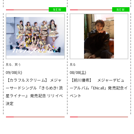
見る、買う
見る
09/08(火)
08/08(土)
【カラフルスクリーム】 メジャ
【前川優希】 メジャーデビュ
ーサードシングル『きらめき! 流
ーアルバム「ENcall」発売記念イ
星ライナー』 発売記念 リリイベ
ベント
決定