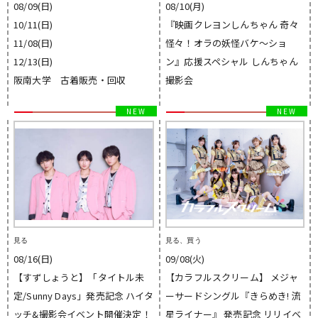
08/09(日)
08/10(月)
10/11(日)
『映画クレヨンしんちゃん 奇々
11/08(日)
怪々！オラの妖怪バケ〜ショ
12/13(日)
ン』応援スペシャル しんちゃん
阪南大学 古着販売・回収
撮影会
見る
見る、買う
08/16(日)
09/08(火)
【すずしょうと】「タイトル未
【カラフルスクリーム】 メジャ
定/Sunny Days」発売記念 ハイタ
ーサードシングル『きらめき! 流
ッチ&撮影会イベント開催決定！
星ライナー』 発売記念 リリイベ