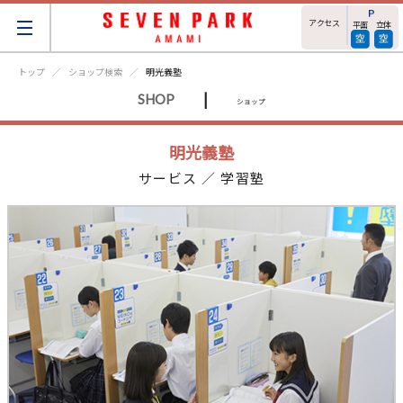
アクセス
平面
立体
トップ
ショップ検索
明光義塾
|
SHOP
ショップ
明光義塾
サービス ／ 学習塾