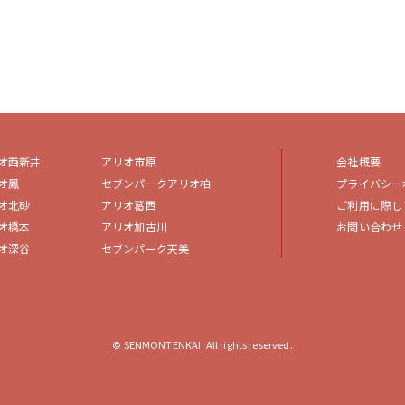
オ西新井
アリオ市原
会社概要
オ鳳
セブンパークアリオ柏
プライバシー
オ北砂
アリオ葛西
ご利用に際し
オ橋本
アリオ加古川
お問い合わせ
オ深谷
セブンパーク天美
© SENMONTENKAI. All rights reserved.