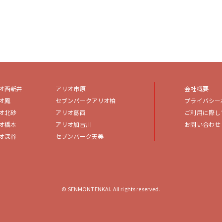
オ西新井
アリオ市原
会社概要
オ鳳
セブンパークアリオ柏
プライバシー
オ北砂
アリオ葛西
ご利用に際し
オ橋本
アリオ加古川
お問い合わせ
オ深谷
セブンパーク天美
© SENMONTENKAI. All rights reserved.