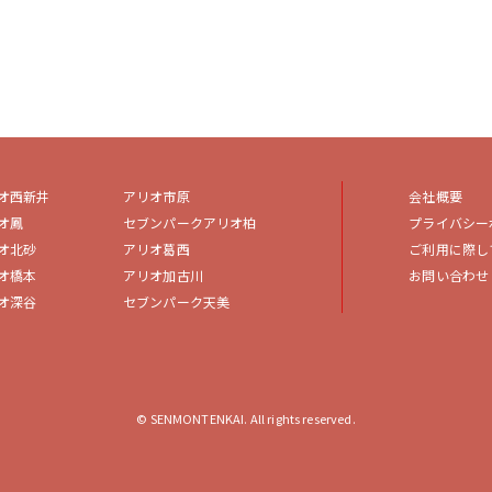
オ西新井
アリオ市原
会社概要
オ鳳
セブンパークアリオ柏
プライバシー
オ北砂
アリオ葛西
ご利用に際し
オ橋本
アリオ加古川
お問い合わせ
オ深谷
セブンパーク天美
© SENMONTENKAI. All rights reserved.