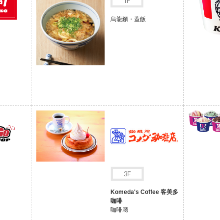
烏龍麵・蓋飯
Komeda's Coffee 客美多
咖啡
咖啡廳