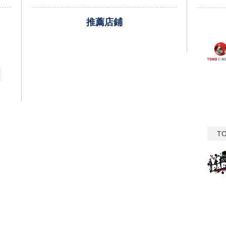
推薦店鋪
T