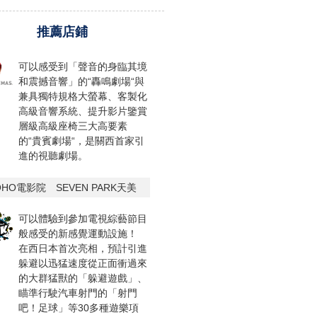
推薦店鋪
可以感受到「聲音的身臨其境
和震撼音響」的“轟鳴劇場“與
兼具獨特規格大螢幕、客製化
高級音響系統、提升影片鑒賞
層級高級座椅三大高要素
的“貴賓劇場“，是關西首家引
進的視聽劇場。
OHO電影院 SEVEN PARK天美
可以體驗到參加電視綜藝節目
般感受的新感覺運動設施！
在西日本首次亮相，預計引進
躲避以迅猛速度從正面衝過來
的大群猛獸的「躲避遊戲」、
瞄準行駛汽車射門的「射門
吧！足球」等30多種遊樂項