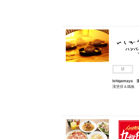
Ishigamaya
漢堡排＆鐵板