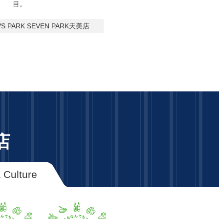
目。
VS PARK SEVEN PARK天美店
店
 Culture