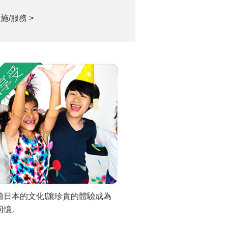
施/服務 >
驗日本的文化!讓珍貴的體驗成為
回憶。