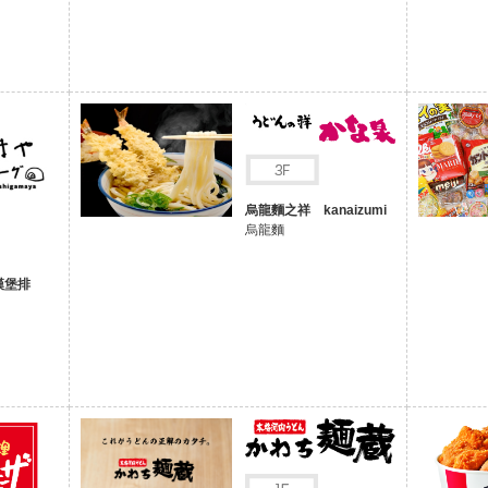
烏龍麵之祥 kanaizumi
烏龍麵
 漢堡排