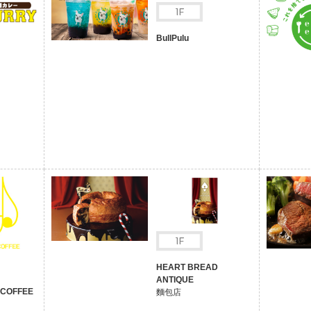
BullPulu
HEART BREAD
ANTIQUE
 COFFEE
麵包店