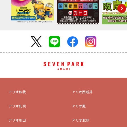
© Universal City Studios LLC. All Rights Reserved.
アリオ蘇我
アリオ西新井
アリオ札幌
アリオ鳳
アリオ川口
アリオ北砂