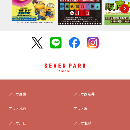
© Universal City Studios LLC. All Rights Reserved.
アリオ蘇我
アリオ西新井
アリオ札幌
アリオ鳳
アリオ川口
アリオ北砂