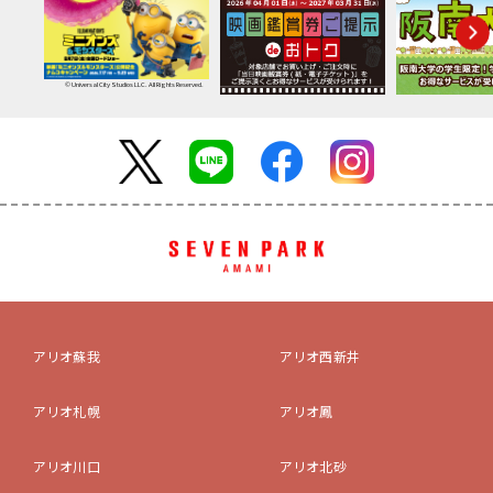
© Universal City Studios LLC. All Rights Reserved.
アリオ蘇我
アリオ西新井
アリオ札幌
アリオ鳳
アリオ川口
アリオ北砂