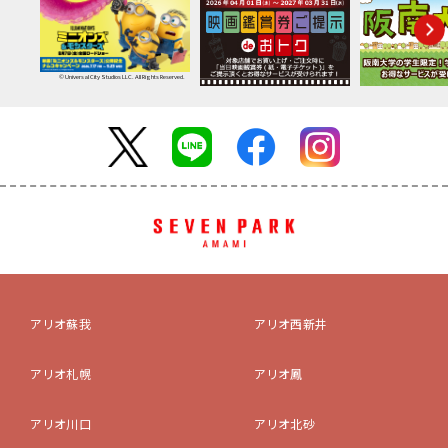
© Universal City Studios LLC. All Rights Reserved.
アリオ蘇我
アリオ西新井
アリオ札幌
アリオ鳳
アリオ川口
アリオ北砂