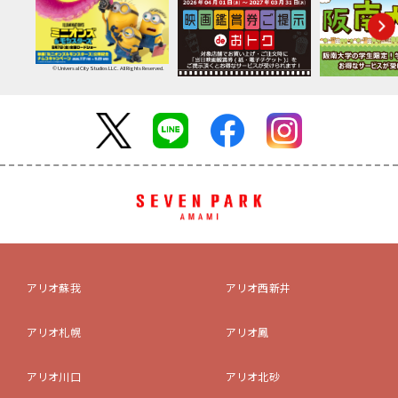
© Universal City Studios LLC. All Rights Reserved.
アリオ蘇我
アリオ西新井
アリオ札幌
アリオ鳳
アリオ川口
アリオ北砂